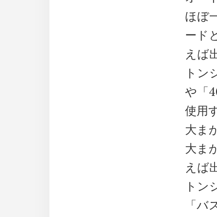
ほぼ一
ード
えば
トン
や「
使用
大ま
大ま
えば
トン
「バ