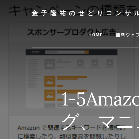
Skip
to
金子隆祐のせどりコンサ
content
HOME
無料ウェ
1-5Am
グ、マニ