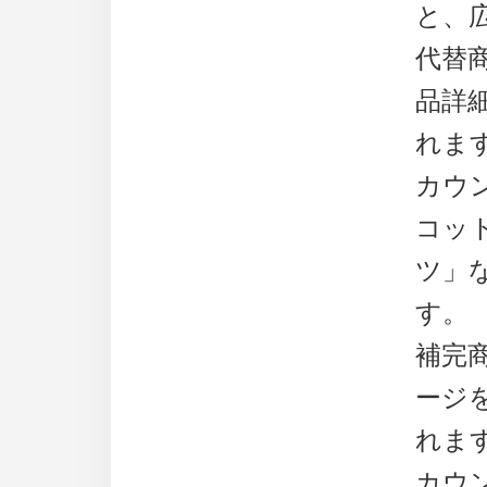
と、
代替
品詳
れま
カウ
コッ
ツ」
す。
補完
ージ
れま
カウ