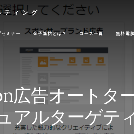
ルティング
ブセミナー
金子隆祐とは？
コース一覧
無料電
azon広告オート
ュアルターゲテ