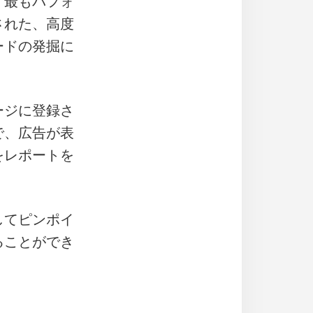
、最もパフォ
された、高度
ードの発掘に
ージに登録さ
で、広告が表
をレポートを
してピンポイ
ることができ