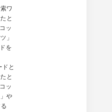
検索ワ
。たと
トコッ
ーツ」
ードを
ードと
。たと
トコッ
ツ」や
する