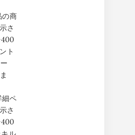
品の商
示さ
400
ウント
シー
しま
詳細ペ
示さ
400
ンキル