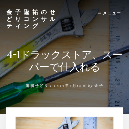
Skip
to
金子隆祐のせ
メニュー
content
どりコンサル
ティング
4-1ドラックストア、スー
パーで仕入れる
電脳せどり
/
2021年8月16日
by
金子