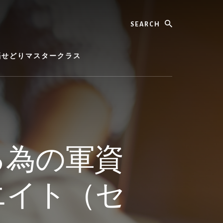
Search
脳せどりマスタークラス
る為の軍資
エイト（セ