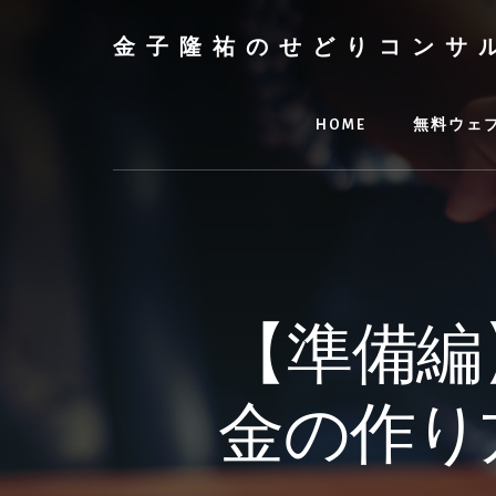
Skip
to
金子隆祐のせどりコンサ
content
HOME
無料ウェ
【準備編
金の作り