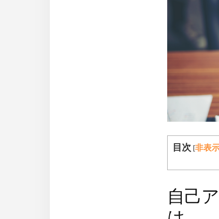
目次
[
非表
自己
は