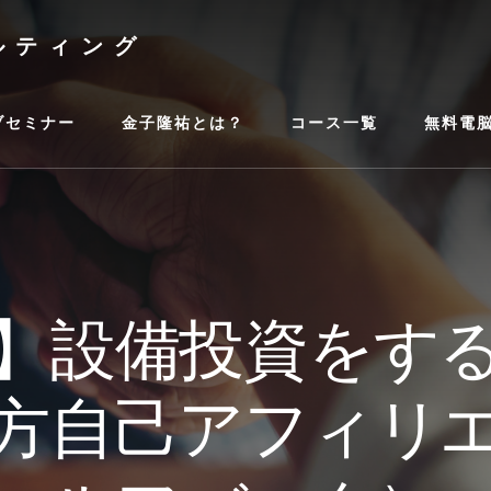
ルティング
ブセミナー
金子隆祐とは？
コース一覧
無料電
】設備投資をす
方自己アフィリ