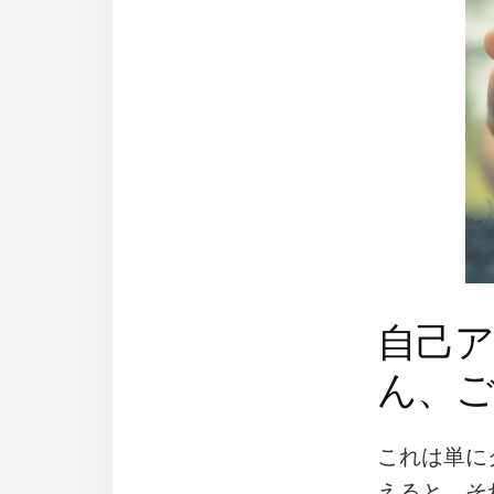
自己
ん、
これは単に
えると、そ