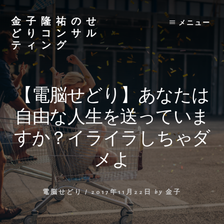
Skip
to
金子隆祐のせ
メニュー
content
どりコンサル
ティング
【電脳せどり】あなたは
自由な人生を送っていま
すか？イライラしちゃダ
メよ
電脳せどり
/
2017年11月22日
by
金子