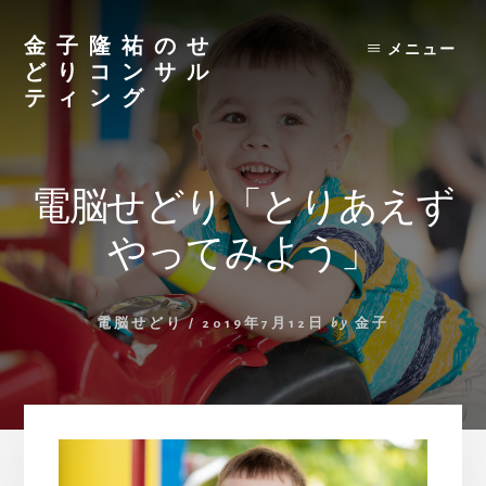
Skip
to
金子隆祐のせ
メニュー
content
どりコンサル
ティング
電脳せどり「とりあえず
やってみよう」
電脳せどり
/
2019年7月12日
by
金子