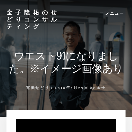
Skip
to
金子隆祐のせ
メニュー
content
どりコンサル
ティング
ウエスト91になりまし
た。※イメージ画像あり
電脳せどり
/
2018年5月29日
by
金子