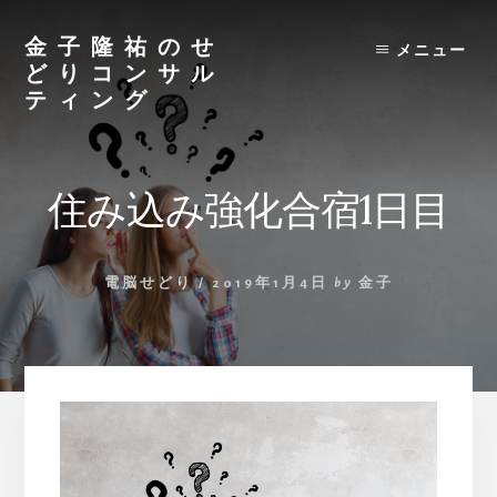
Skip
to
金子隆祐のせ
メニュー
content
どりコンサル
ティング
住み込み強化合宿1日目
電脳せどり
/
2019年1月4日
by
金子