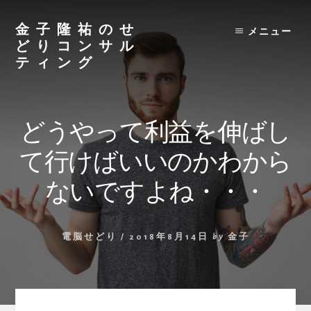
Skip
to
金子隆祐のせ
メニュー
content
どりコンサル
ティング
どうやって利益を伸ばし
て行けばいいのかわから
ないですよね・・・
電脳せどり
/
2018年8月14日
by
金子