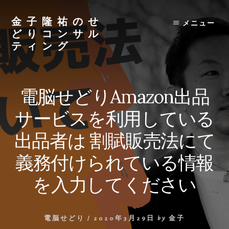
Skip
to
金子隆祐のせ
メニュー
content
どりコンサル
ティング
電脳せどりAmazon出品
サービスを利用している
出品者は 割賦販売法にて
義務付けられている情報
を入力してください
電脳せどり
/
2020年3月29日
by
金子