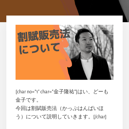
[char no=”1″ char=”金子隆祐”]はい、どーも
金子です。
今回は割賦販売法（かっぷはんばいほ
う）について説明していきます。[/char]