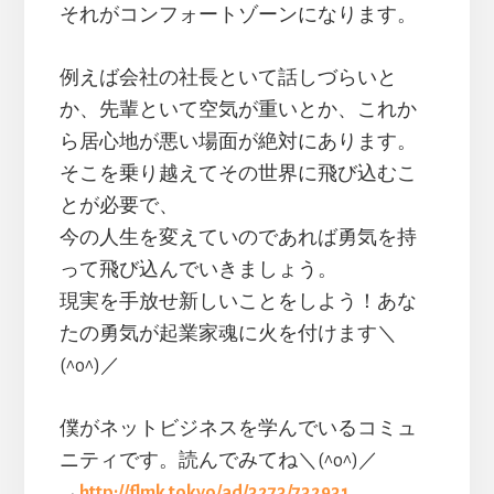
それがコンフォートゾーンになります。
例えば会社の社長といて話しづらいと
か、先輩といて空気が重いとか、これか
ら居心地が悪い場面が絶対にあります。
そこを乗り越えてその世界に飛び込むこ
とが必要で、
今の人生を変えていのであれば勇気を持
って飛び込んでいきましょう。
現実を手放せ新しいことをしよう！あな
たの勇気が起業家魂に火を付けます＼
(^o^)／
僕がネットビジネスを学んでいるコミュ
ニティです。読んでみてね＼(^o^)／
→
http://flmk.tokyo/ad/3273/732931