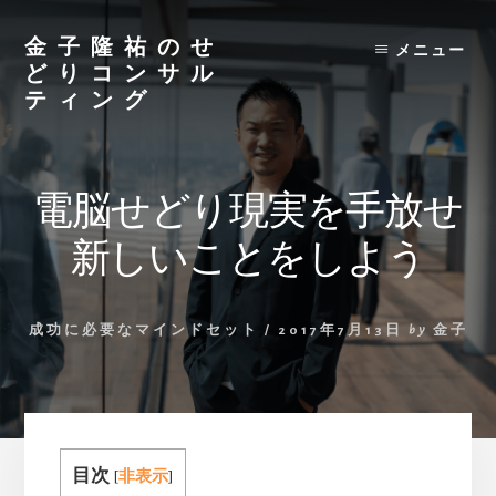
Skip
to
金子隆祐のせ
メニュー
content
どりコンサル
ティング
電脳せどり現実を手放せ
新しいことをしよう
成功に必要なマインドセット
/
2017年7月13日
by
金子
目次
[
非表示
]